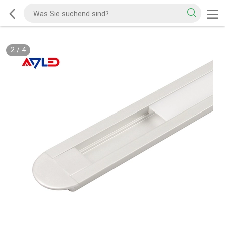
2
/
4