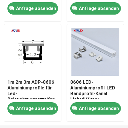
Aluminiumprofil Led
Aluminiumprofil
Anfrage absenden
Anfrage absenden
Über uns
Fabrik-Ausflug
Qualitätskontrolle
Treten Sie mit uns in Verbindung
1m 2m 3m ADP-0606
0606 LED-
Aluminiumprofile für
Aluminiumprofil-LED-
Nachrichten
Led-
Bandprofil-Kanal
Beleuchtungsstreifen
Lichtdiffusor
Extrusionskanal für
Fordern Sie ein Zitat
Anfrage absenden
Anfrage absenden
LED-Band
LED Streifen - Hoher CRI