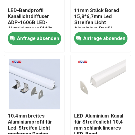
LED-Bandprofil
11mm Stück Borad
Kanallichtdiffuser
15,8*6,7mm Led
ADP-1606B LED-
Streifen Licht
Aluminiumprofil für
Aluminium Profil
LED-Band
Einfache Installation
Anfrage absenden
Anfrage absenden
Led Aluminium
Haus
Produkte
10.4mm breites
LED-Aluminium-Kanal
Aluminiumprofil für
für Streifenlicht 10,4
Led-Streifen Licht
mm schlank lineares
Videos
modernes Design
LED-Band