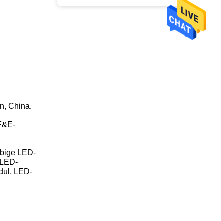
n, China.
 F&E-
rbige LED-
-LED-
dul, LED-