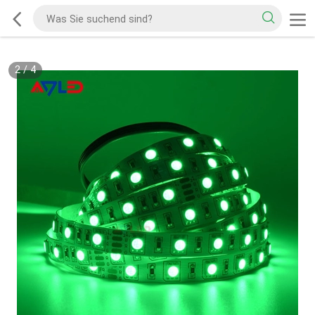
2
/
4