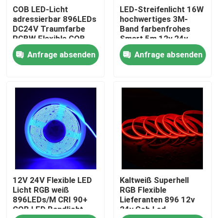
COB LED-Licht
LED-Streifenlicht 16W
adressierbar 896LEDs
hochwertiges 3M-
Produkte
DC24V Traumfarbe
Band farbenfrohes
RGBW Flexible COB
Smart 5m 12v 24v
Digital Led Pixel
rgbw cob led-Streifen
Anfrage absenden
Anfrage absenden
Videos
LED Streifen - Hoher CRI
LED Streifen - COB
LED Streifen - RGB
12V 24V Flexible LED
Kaltweiß Superhell
LED Streifen - einfarbig
Licht RGB weiß
RGB Flexible
896LEDs/M CRI 90+
Lieferanten 896 12v
COB LED Bandlicht
24v Cob Led
LED Streifen - CCT