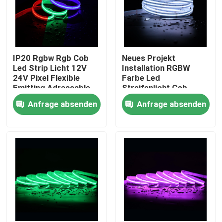
IP20 Rgbw Rgb Cob
Neues Projekt
Led Strip Licht 12V
Installation RGBW
24V Pixel Flexible
Farbe Led
Emitting Adressable
Streifenlicht Cob
Cob Led Strip
Magic Digital
Anfrage absenden
Anfrage absenden
Adressierbares COB
Led Streifen
Nach Hause
Über uns
Kontakte