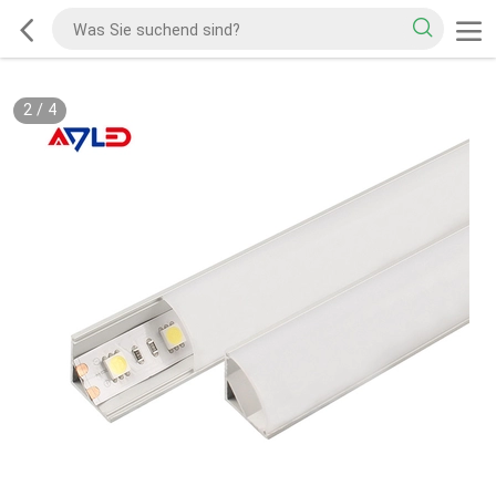
2
/
4