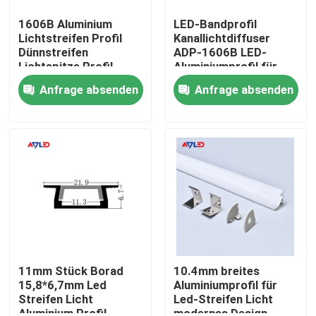
1606B Aluminium
LED-Bandprofil
Lichtstreifen Profil
Kanallichtdiffuser
Dünnstreifen
ADP-1606B LED-
Lichtspitze Profil
Aluminiumprofil für
Treppe Dekorativ
LED-Band
Anfrage absenden
Anfrage absenden
linear
Nach Hause
Über uns
11mm Stück Borad
10.4mm breites
15,8*6,7mm Led
Aluminiumprofil für
Streifen Licht
Led-Streifen Licht
Kontakte
Aluminium Profil
modernes Design