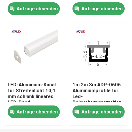
Einfache Installation
Aluminiumprofil Led
Anfrage absenden
Anfrage absenden
Led Aluminium
Produkte
Videos
LED Streifen - Hoher CRI
LED Streifen - COB
LED-Aluminium-Kanal
1m 2m 3m ADP-0606
für Streifenlicht 10,4
Aluminiumprofile für
LED Streifen - RGB
mm schlank lineares
Led-
LED-Band
Beleuchtungsstreifen
Aluminiumprofil
LED Streifen - einfarbig
Anfrage absenden
Anfrage absenden
LED Streifen - CCT