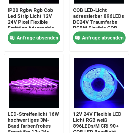
IP20 Rgbw Rgb Cob
COB LED-Licht
Led Strip Licht 12V
adressierbar 896LEDs
24V Pixel Flexible
DC24V Traumfarbe
Emitting Adressable
RGBW Flexible COB
Cob Led Strip
Digital Led Pixel
Anfrage absenden
Anfrage absenden
Nach Hause
Über uns
LED-Streifenlicht 16W
12V 24V Flexible LED
hochwertiges 3M-
Licht RGB weiß
Band farbenfrohes
896LEDs/M CRI 90+
Kontakte
Smart 5m 12v 24v
COB LED Bandlicht