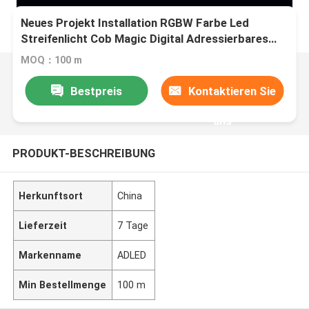
Neues Projekt Installation RGBW Farbe Led
Streifenlicht Cob Magic Digital Adressierbares
COB Led Streifen
MOQ：100 m
Bestpreis
Kontaktieren Sie
uns
PRODUKT-BESCHREIBUNG
Herkunftsort
China
Lieferzeit
7 Tage
Markenname
ADLED
Min Bestellmenge
100 m