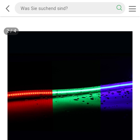
2
/
4