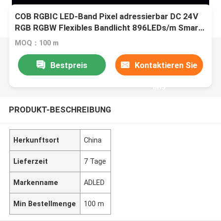
COB RGBIC LED-Band Pixel adressierbar DC 24V
RGB RGBW Flexibles Bandlicht 896LEDs/m Smart
COB LED-Band
MOQ：100 m
Bestpreis
Kontaktieren Sie
uns
PRODUKT-BESCHREIBUNG
Herkunftsort
China
Lieferzeit
7 Tage
Markenname
ADLED
Min Bestellmenge
100 m