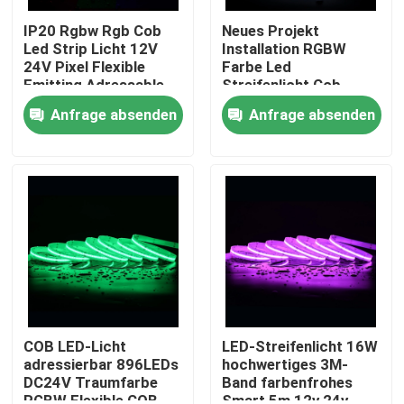
IP20 Rgbw Rgb Cob
Neues Projekt
Led Strip Licht 12V
Installation RGBW
24V Pixel Flexible
Farbe Led
Emitting Adressable
Streifenlicht Cob
Cob Led Strip
Magic Digital
Anfrage absenden
Anfrage absenden
Adressierbares COB
Led Streifen
Nach Hause
Über uns
COB LED-Licht
LED-Streifenlicht 16W
adressierbar 896LEDs
hochwertiges 3M-
DC24V Traumfarbe
Band farbenfrohes
Kontakte
RGBW Flexible COB
Smart 5m 12v 24v