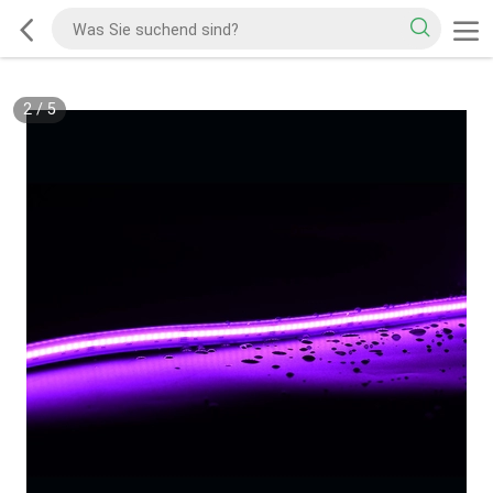
2
/
5