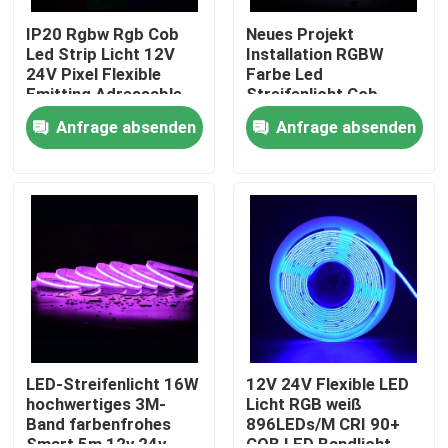
IP20 Rgbw Rgb Cob
Neues Projekt
Led Strip Licht 12V
Installation RGBW
24V Pixel Flexible
Farbe Led
Emitting Adressable
Streifenlicht Cob
Cob Led Strip
Magic Digital
Anfrage absenden
Anfrage absenden
Adressierbares COB
Led Streifen
Nach Hause
Über uns
LED-Streifenlicht 16W
12V 24V Flexible LED
hochwertiges 3M-
Licht RGB weiß
Band farbenfrohes
896LEDs/M CRI 90+
Kontakte
Smart 5m 12v 24v
COB LED Bandlicht