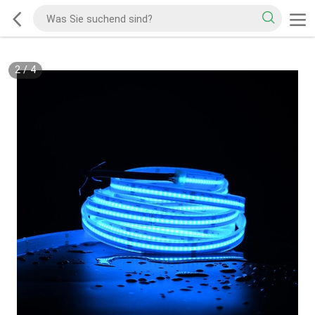
2
/
4