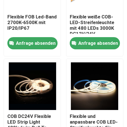
Produkte
Flexible FOB Led-Band
Flexible weiße COB-
2700K-6500K mit
LED-Streifenleuchte
IP20/IP67
mit 480 LEDs 3000K
DC12V/24V
Videos
Anfrage absenden
Anfrage absenden
LED Streifen - Hoher CRI
LED Streifen - COB
LED Streifen - RGB
LED Streifen - einfarbig
COB DC24V Flexible
Flexible und
LED Strip Light
anpassbare COB LED-
LED Streifen - CCT