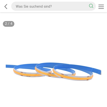
2
/
4