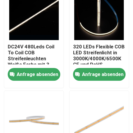
DC24V 480Leds Coil
320 LEDs Flexible COB
To Coil COB
LED Streifenlicht in
Streifenleuchten
3000K/4000K/6500K
Weiße Farbe mit 3-
CE und RoHS
Jahres-Garantie CRI
zertifiziert 24V/12V
Anfrage absenden
Anfrage absenden
90+ CE/ROHS
aufgeführt
Nach Hause
Über uns
Kontakte