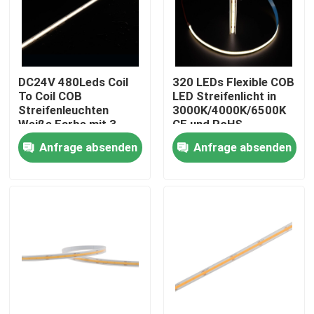
DC24V 480Leds Coil
320 LEDs Flexible COB
To Coil COB
LED Streifenlicht in
Streifenleuchten
3000K/4000K/6500K
Weiße Farbe mit 3-
CE und RoHS
Jahres-Garantie CRI
zertifiziert 24V/12V
Anfrage absenden
Anfrage absenden
90+ CE/ROHS
aufgeführt
Nach Hause
Über uns
Kontakte