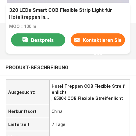
320 LEDs Smart COB Flexible Strip Light für
Hoteltreppen in
2700K/3000K/4000K/5000K/6500K
MOQ：100 m
Bestpreis
Kontaktieren Sie
uns
PRODUKT-BESCHREIBUNG
Hotel Treppen COB Flexible Streif
Ausgesucht:
enlicht
,
6500K COB Flexible Streifenlicht
Herkunftsort
China
Lieferzeit
7 Tage