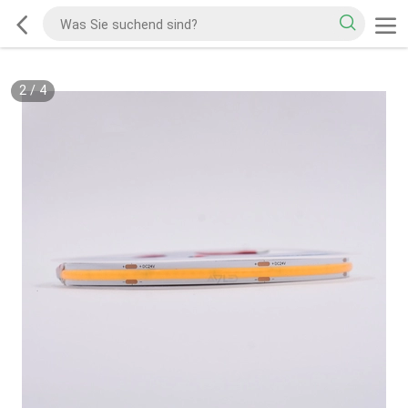
2
/
4