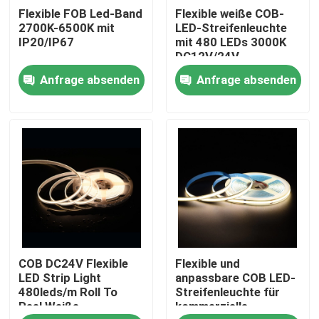
Flexible FOB Led-Band
Flexible weiße COB-
2700K-6500K mit
LED-Streifenleuchte
Produkte
IP20/IP67
mit 480 LEDs 3000K
DC12V/24V
Anfrage absenden
Anfrage absenden
Videos
LED Streifen - Hoher CRI
LED Streifen - COB
LED Streifen - RGB
COB DC24V Flexible
Flexible und
LED Streifen - einfarbig
LED Strip Light
anpassbare COB LED-
480leds/m Roll To
Streifenleuchte für
Reel Weiße
kommerzielle
LED Streifen - CCT