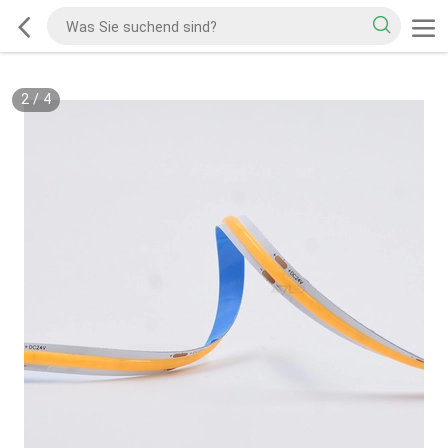
2
/
4