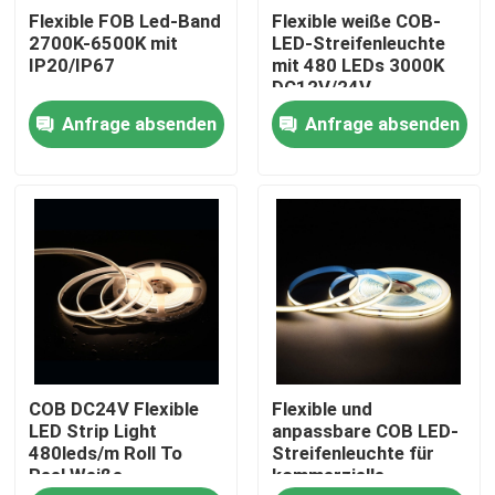
Flexible FOB Led-Band
Flexible weiße COB-
2700K-6500K mit
LED-Streifenleuchte
Produkte
IP20/IP67
mit 480 LEDs 3000K
DC12V/24V
Anfrage absenden
Anfrage absenden
Videos
LED Streifen - Hoher CRI
LED Streifen - COB
LED Streifen - RGB
COB DC24V Flexible
Flexible und
LED Streifen - einfarbig
LED Strip Light
anpassbare COB LED-
480leds/m Roll To
Streifenleuchte für
Reel Weiße
kommerzielle
LED Streifen - CCT