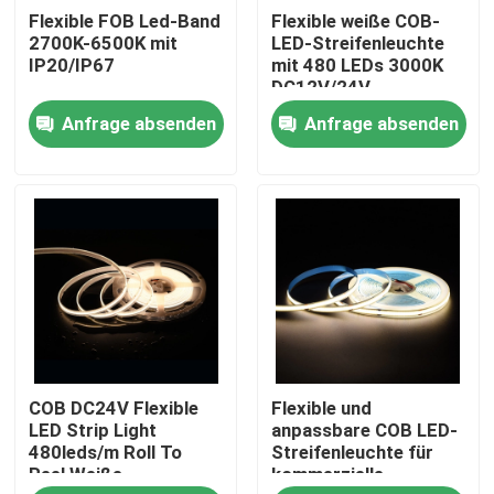
Flexible FOB Led-Band
Flexible weiße COB-
2700K-6500K mit
LED-Streifenleuchte
Produkte
IP20/IP67
mit 480 LEDs 3000K
DC12V/24V
Anfrage absenden
Anfrage absenden
Videos
LED Streifen - Hoher CRI
LED Streifen - COB
LED Streifen - RGB
COB DC24V Flexible
Flexible und
LED Streifen - einfarbig
LED Strip Light
anpassbare COB LED-
480leds/m Roll To
Streifenleuchte für
Reel Weiße
kommerzielle
LED Streifen - CCT