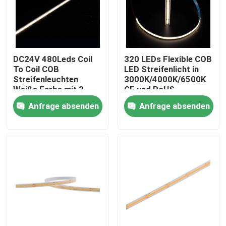
DC24V 480Leds Coil
320 LEDs Flexible COB
To Coil COB
LED Streifenlicht in
Streifenleuchten
3000K/4000K/6500K
Weiße Farbe mit 3-
CE und RoHS
Jahres-Garantie CRI
zertifiziert 24V/12V
Anfrage absenden
Anfrage absenden
90+ CE/ROHS
aufgeführt
Nach Hause
Über uns
Kontakte