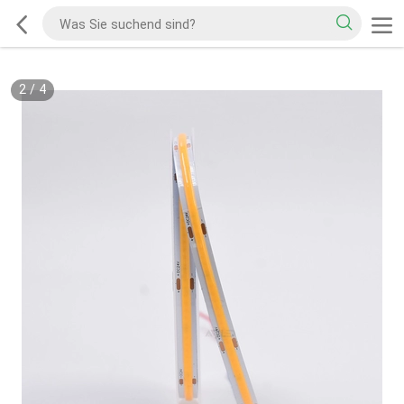
2
/
4