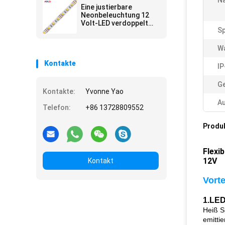
N
Lumileds 120 LED pro
Eine justierbare
Meter
Neonbeleuchtung 12
Volt-LED verdoppelt
S
Farbe 2 in 1 weißem
wasserdichtem 5050
SMD im Freien
Wa
Kontakte
IP
Ge
Kontakte:
Yvonne Yao
A
Telefon:
+86 13728809552
Produ
Flexi
12V
Kontakt
Vort
1.
LED
Heiß
S
emitti