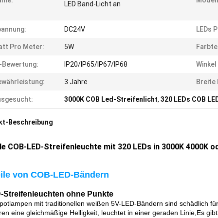
ame:
Modell
LED Band-Licht an
pannung:
DC24V
LEDs P
tt Pro Meter:
5W
Farbte
-Bewertung:
IP20/IP65/IP67/IP68
Winkel
währleistung:
3 Jahre
Breite
usgesucht:
3000K COB Led-Streifenlicht
,
320 LEDs COB LED
kt-Beschreibung
ble COB-LED-Streifenleuchte mit 320 LEDs in 3000K 4000K o
eile von COB-LED-Bändern
-Streifenleuchten ohne Punkte
potlampen mit traditionellen weißen 5V-LED-Bändern sind schädlich 
eren eine gleichmäßige Helligkeit, leuchtet in einer geraden Linie,Es g