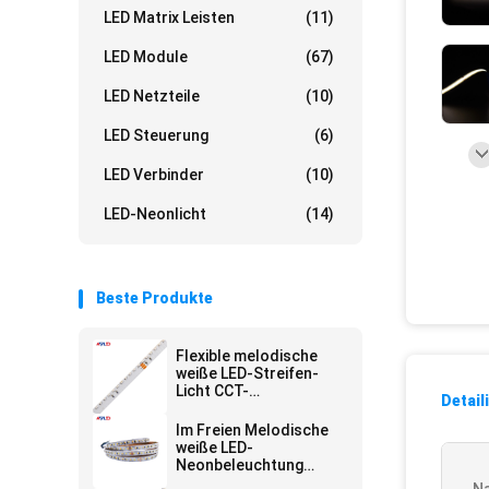
LED Matrix Leisten
(11)
LED Module
(67)
LED Netzteile
(10)
LED Steuerung
(6)
LED Verbinder
(10)
LED-Neonlicht
(14)
Beste Produkte
Flexible melodische
weiße LED-Streifen-
Licht CCT-
Detail
Farbändernde Seite,
die 315 24V für Treppe
Im Freien Melodische
ausstrahlt
weiße LED-
Neonbeleuchtung
zugänglicher CCT 2835