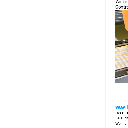
Wir b
Contro
Was 
Der COB
Beleuch
Wohnun