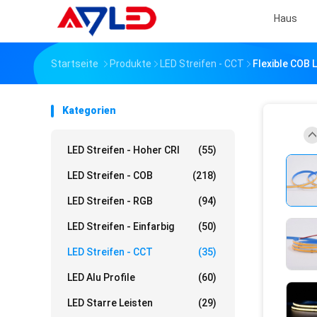
Haus
Startseite
Produkte
LED Streifen - CCT
Flexible COB 
Kategorien
LED Streifen - Hoher CRI
(55)
LED Streifen - COB
(218)
LED Streifen - RGB
(94)
LED Streifen - Einfarbig
(50)
LED Streifen - CCT
(35)
LED Alu Profile
(60)
LED Starre Leisten
(29)