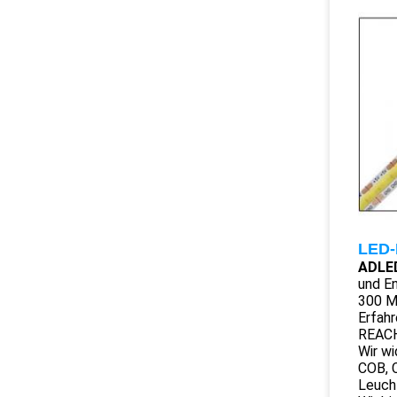
LED-
ADLED
und En
300 Mi
Erfahr
REACH
Wir wi
COB, 
Leuch