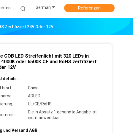
German
ichten
Referenzen
S Zertifiziert 24V Oder 12V
le COB LED Streifenlicht mit 320 LEDs in
 4000K oder 6500K CE und RoHS zertifiziert
der 12V
tdetails:
ftsort:
China
nname:
ADLED
zierung:
UL/CE/RoHS
Die in Absatz 1 genannte Angabe ist
lnummer:
nicht anwendbar.
g und Versand AGB: