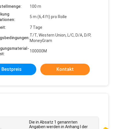
stellmenge:
100 m
ckung
5 m (6,4 ft) pro Rolle
ationen:
eit:
7 Tage
T/T, Western Union, L/C, D/A, D/P,
gsbedingungen:
MoneyGram
gungsmaterial-
100000M
it:
Bestpreis
Kontakt
Die in Absatz 1 genannten
Angaben werden in Anhang I der