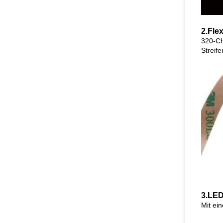
2.
Fle
320-Ch
Streif
3.
LED-
Mit ei