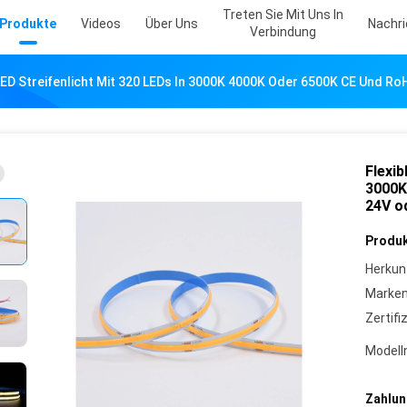
Treten Sie Mit Uns In
Produkte
Videos
Über Uns
Nachr
Verbindung
LED Streifenlicht Mit 320 LEDs In 3000K 4000K Oder 6500K CE Und RoH
Flexib
3000K
24V o
Produk
Herkun
Marke
Zertifi
Model
Zahlun