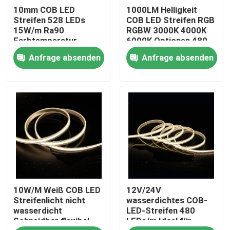
10mm COB LED
1000LM Helligkeit
Streifen 528 LEDs
COB LED Streifen RGB
Über uns
15W/m Ra90
RGBW 3000K 4000K
Farbtemperatur
6000K Optionen 480
2700/3000/4000/5000/6500K
LEDs/m CRI 90-95 5m
Anfrage absenden
Anfrage absenden
Rollen
Fabrik-Ausflug
Qualitätskontrolle
Treten Sie mit uns in Verbindung
Nachrichten
10W/M Weiß COB LED
12V/24V
Fordern Sie ein Zitat
Streifenlicht nicht
wasserdichtes COB-
wasserdicht
LED-Streifen 480
Schneidbar flexibel
LEDs/m Ideal für
LED Streifen - Hoher CRI