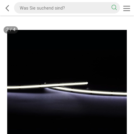
2
/
4