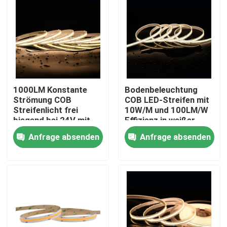
1000LM Konstante
Bodenbeleuchtung
Strömung COB
COB LED-Streifen mit
Streifenlicht frei
10W/M und 100LM/W
biegend bei 24V mit
Effizienz in weißer
480 LEDs pro Meter
Farbe
Anfrage absenden
Anfrage absenden
Nach Hause
Über uns
Kontakte