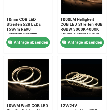
Produkte
10mm COB LED
1000LM Helligkeit
Streifen 528 LEDs
COB LED Streifen RGB
15W/m Ra90
RGBW 3000K 4000K
Videos
Farbtemperatur
6000K Optionen 480
2700/3000/4000/5000/6500K
LEDs/m CRI 90-95 5m
Anfrage absenden
Anfrage absenden
Rollen
LED Streifen - Hoher CRI
LED Streifen - COB
LED Streifen - RGB
LED Streifen - einfarbig
10W/M Weiß COB LED
12V/24V
LED Streifen - CCT