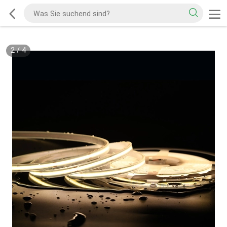
2
/
4