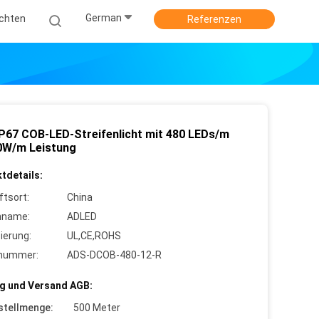
German
ichten
Referenzen
IP67 COB-LED-Streifenlicht mit 480 LEDs/m
0W/m Leistung
tdetails:
ftsort:
China
nname:
ADLED
zierung:
UL,CE,ROHS
lnummer:
ADS-DCOB-480-12-R
g und Versand AGB:
stellmenge:
500 Meter