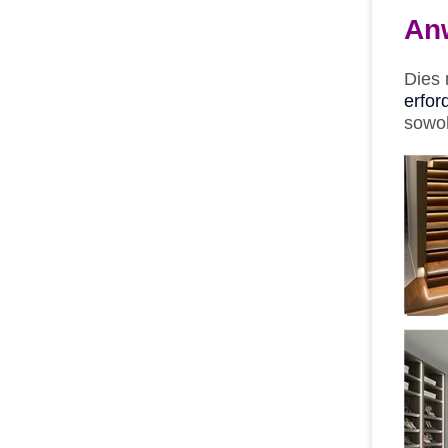
An
Dies 
erfor
sowoh