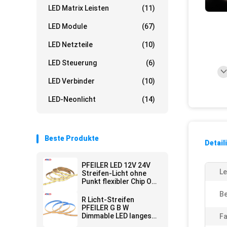
LED Matrix Leisten
(11)
LED Module
(67)
LED Netzteile
(10)
LED Steuerung
(6)
LED Verbinder
(10)
LED-Neonlicht
(14)
Beste Produkte
Detail
PFEILER LED 12V 24V
Le
Streifen-Licht ohne
Punkt flexibler Chip On
Board Dimmable 10mm
Be
R Licht-Streifen
PFEILER G B W
Dimmable LED langes
Fa
Innenäußeres für