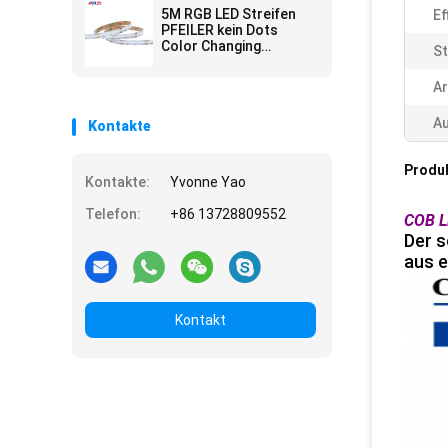
Decke
5M RGB LED Streifen
Ef
PFEILER kein Dots
Color Changing
St
Cuttable 10MM 24V
wasserdichtes IP65
Ar
IP67 IP68
A
Kontakte
Produ
Kontakte:
Yvonne Yao
Telefon:
+86 13728809552
COB LE
Der s
aus e
Kontakt