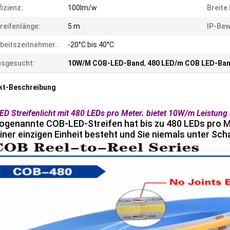
fizienz:
100lm/w
Breite
reifenlänge:
5 m
IP-Bew
beitszeitnehmer.:
-20°C bis 40°C
usgesucht:
10W/M COB-LED-Band
,
480 LED/m COB LED-Ba
kt-Beschreibung
D Streifenlicht mit 480 LEDs pro Meter. bietet 10W/m Leistung 
ogenannte COB-LED-Streifen hat bis zu 480 LEDs pro M
iner einzigen Einheit besteht und Sie niemals unter Sch