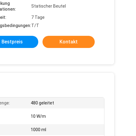
ckung
Statischer Beutel
ationen:
eit:
7 Tage
gsbedingungen:
T/T
Bestpreis
Kontakt
enge:
480 geleitet
:
10 W/m
1000 ml