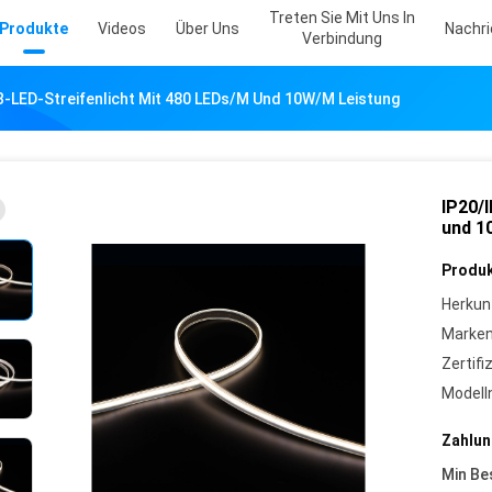
Treten Sie Mit Uns In
Produkte
Videos
Über Uns
Nachr
Verbindung
-LED-Streifenlicht Mit 480 LEDs/m Und 10W/m Leistung
IP20/
und 1
Produk
Herkun
Marke
Zertifi
Model
Zahlun
Min Be