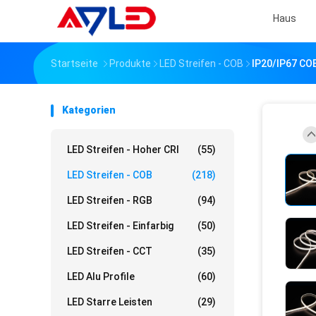
Haus
Startseite
Produkte
LED Streifen - COB
IP20/IP67 COB
Kategorien
LED Streifen - Hoher CRI
(55)
LED Streifen - COB
(218)
LED Streifen - RGB
(94)
LED Streifen - Einfarbig
(50)
LED Streifen - CCT
(35)
LED Alu Profile
(60)
LED Starre Leisten
(29)