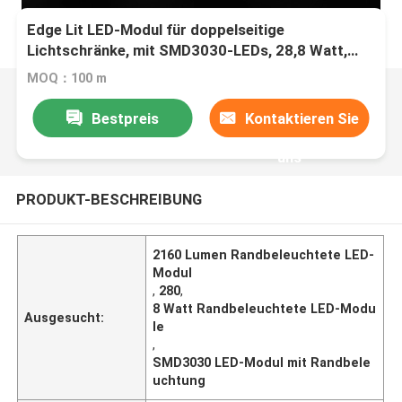
Edge Lit LED-Modul für doppelseitige
Lichtschränke, mit SMD3030-LEDs, 28,8 Watt,
2160 Lumen, als Side-li konzipiert
MOQ：100 m
Bestpreis
Kontaktieren Sie
uns
PRODUKT-BESCHREIBUNG
2160 Lumen Randbeleuchtete LED-
Modul
,
280
,
8 Watt Randbeleuchtete LED-Modu
Ausgesucht:
le
,
SMD3030 LED-Modul mit Randbele
uchtung