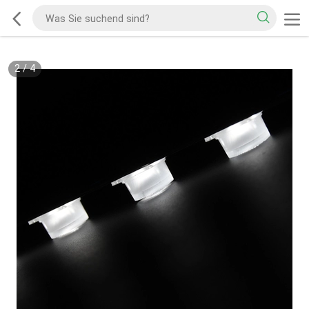
2
/
4