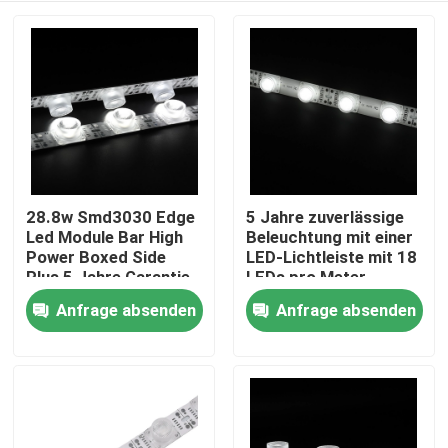
28.8w Smd3030 Edge
5 Jahre zuverlässige
Led Module Bar High
Beleuchtung mit einer
Power Boxed Side
LED-Lichtleiste mit 18
Plus 5 Jahre Garantie
LEDs pro Meter,
für doppelseitige
erhältlich in 24V- und
Anfrage absenden
Anfrage absenden
Nach Hause
Lichtbox Fabribox
12V-Optionen
Über uns
Kontakte