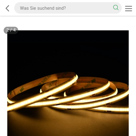
2
/
4