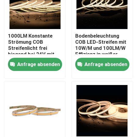
1000LM Konstante
Bodenbeleuchtung
Strömung COB
COB LED-Streifen mit
Streifenlicht frei
10W/M und 100LM/W
biegend bei 24V mit
Effizienz in weißer
480 LEDs pro Meter
Farbe
Anfrage absenden
Anfrage absenden
Nach Hause
Über uns
Kontakte