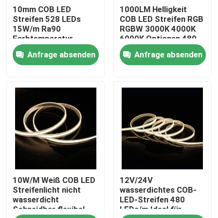
10mm COB LED
1000LM Helligkeit
Streifen 528 LEDs
COB LED Streifen RGB
Produkte
15W/m Ra90
RGBW 3000K 4000K
Farbtemperatur
6000K Optionen 480
2700/3000/4000/5000/6500K
LEDs/m CRI 90-95 5m
Anfrage absenden
Anfrage absenden
Rollen
Videos
LED Streifen - Hoher CRI
LED Streifen - COB
LED Streifen - RGB
10W/M Weiß COB LED
12V/24V
LED Streifen - einfarbig
Streifenlicht nicht
wasserdichtes COB-
wasserdicht
LED-Streifen 480
Schneidbar flexibel
LEDs/m Ideal für
LED Streifen - CCT