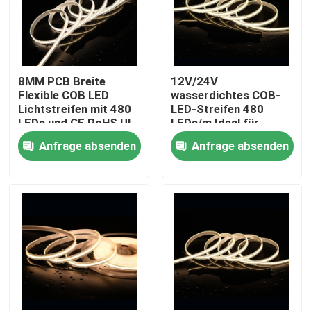
8MM PCB Breite
12V/24V
Flexible COB LED
wasserdichtes COB-
Lichtstreifen mit 480
LED-Streifen 480
LEDs und CE RoHS UL
LEDs/m Ideal für
Zertifizierung
anspruchsvolle
Anfrage absenden
Anfrage absenden
Umgebungen
Haus
Produkte
Videos