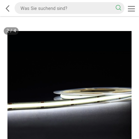
2
/
4