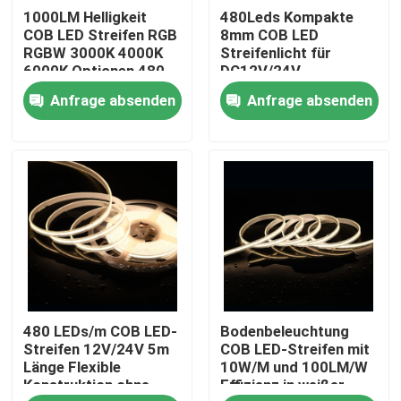
1000LM Helligkeit
480Leds Kompakte
COB LED Streifen RGB
8mm COB LED
Über uns
RGBW 3000K 4000K
Streifenlicht für
6000K Optionen 480
DC12V/24V
LEDs/m CRI 90-95 5m
Anwendungen
Anfrage absenden
Anfrage absenden
Rollen
nahtloses Design
Fabrik-Ausflug
Qualitätskontrolle
Treten Sie mit uns in Verbindung
Nachrichten
480 LEDs/m COB LED-
Bodenbeleuchtung
Fordern Sie ein Zitat
Streifen 12V/24V 5m
COB LED-Streifen mit
Länge Flexible
10W/M und 100LM/W
Konstruktion ohne
Effizienz in weißer
LED Streifen - Hoher CRI