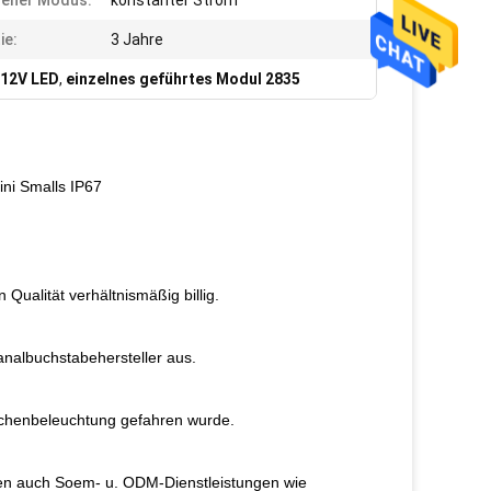
rener Modus:
konstanter Strom
ie:
3 Jahre
 12V LED
,
einzelnes geführtes Modul 2835
ni Smalls IP67
 Qualität verhältnismäßig billig.
Kanalbuchstabehersteller aus.
eichenbeleuchtung gefahren wurde.
gen auch Soem- u. ODM-Dienstleistungen wie