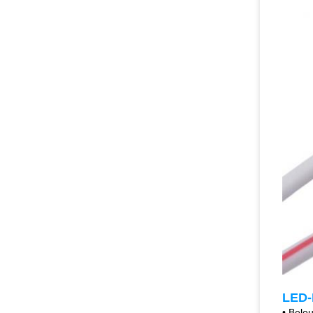
LED-
• Bele