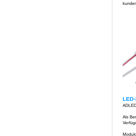
kunden
LED-
ADLED-
Als Be
Verfüg
Modulo