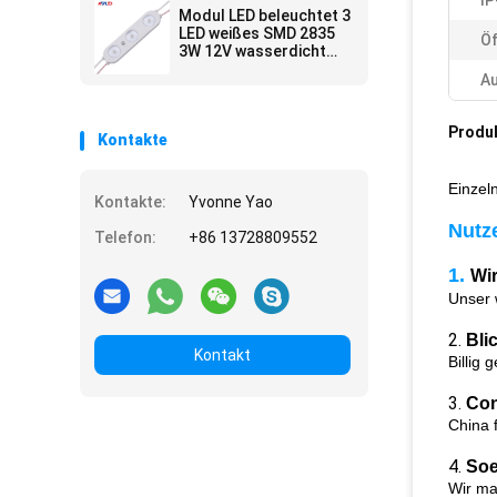
IP
LED modularer
Modul LED beleuchtet 3
LED weißes SMD 2835
Öf
3W 12V wasserdicht
für Zeichen
A
Produ
Kontakte
Einzel
Kontakte:
Yvonne Yao
Nutz
Telefon:
+86 13728809552
1.
Wi
Unser w
2.
Bli
Kontakt
Billig
3.
Con
China 
4.
Soe
Wir ma