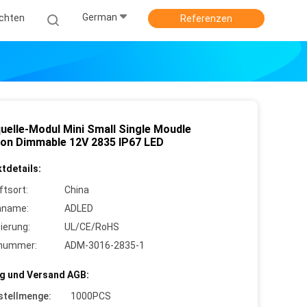
German
ichten
Referenzen
quelle-Modul Mini Small Single Moudle
tion Dimmable 12V 2835 IP67 LED
tdetails:
ftsort:
China
nname:
ADLED
zierung:
UL/CE/RoHS
lnummer:
ADM-3016-2835-1
g und Versand AGB:
stellmenge:
1000PCS