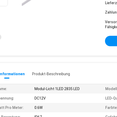
Lieferz
Zahlun
Versor
Fähigke
informationen
Produkt-Beschreibung
ame:
Modul-Licht 1LED 2835 LED
Modell
pannung:
DC12V
LED-Qu
tt Pro Meter:
0.6W
Farbte