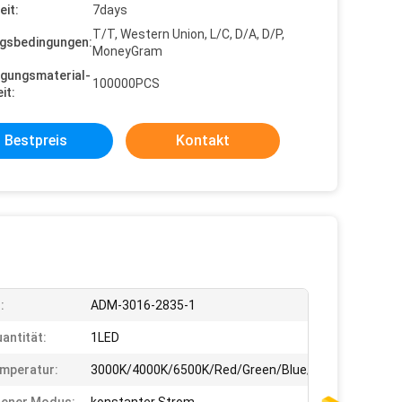
eit:
7days
T/T, Western Union, L/C, D/A, D/P,
gsbedingungen:
MoneyGram
gungsmaterial-
100000PCS
it:
Bestpreis
Kontakt
:
ADM-3016-2835-1
antität:
1LED
mperatur:
3000K/4000K/6500K/Red/Green/Blue/Yellow