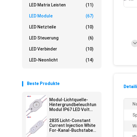
LED Matrix Leisten
(11)
LED Module
(67)
LED Netzteile
(10)
LED Steuerung
(6)
LED Verbinder
(10)
LED-Neonlicht
(14)
Beste Produkte
Detail
Modul-Lichtquelle-
N
Hintergrundbeleuchtung
Modul IP67 LED Volt
kleiner Mini For Signage
S
Weiß-12
2835 Licht-Constant
Current Injection White
Wa
For-Kanal-Buchstabe
Modul SMD 12V 24V