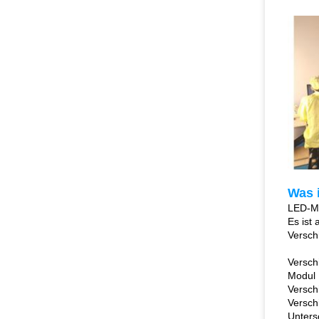
Was 
LED-Mo
Es ist
Versch
Versch
Modul 
Versch
Versch
Unters