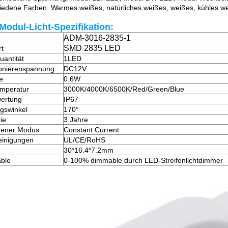
iedene Farben: Warmes weißes, natürliches weißes, weißes, kühles wei
Modul-Licht-
Spezifikation:
ADM-3016-2835-1
SMD 2835 LED
t
antität
1LED
onierenspannung
DC12V
e
0.6W
mperatur
3000K/4000K/6500K/Red/Green/Blue
ertung
IP67
gswinkel
170°
ie
3 Jahre
rener Modus
Constant Current
einigungen
UL/CE/RoHS
30*16.4*7.2mm
ble
0-100% dimmable durch LED-Streifenlichtdimmer