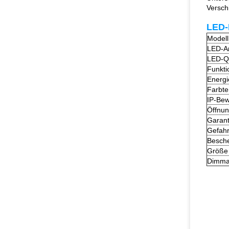
Versch
LED-
Modell
LED-Ar
LED-Qu
Funkti
Energi
Farbte
IP-Bew
Öffnun
Garant
Gefah
Besch
Größe
Dimma