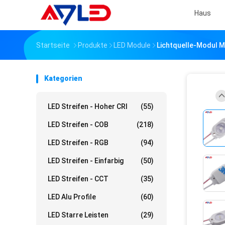
Haus
Startseite
Produkte
LED Module
Lichtquelle-Modul Mi
Kategorien
LED Streifen - Hoher CRI
(55)
LED Streifen - COB
(218)
LED Streifen - RGB
(94)
LED Streifen - Einfarbig
(50)
LED Streifen - CCT
(35)
LED Alu Profile
(60)
LED Starre Leisten
(29)