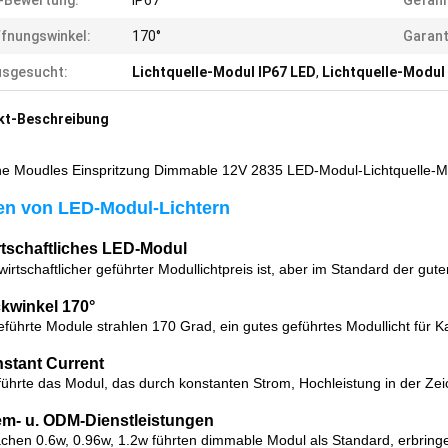
-Bewertung:
IP67
Gefah
fnungswinkel:
170°
Garant
usgesucht:
Lichtquelle-Modul IP67 LED
,
Lichtquelle-Modul
kt-Beschreibung
ne Moudles Einspritzung Dimmable 12V 2835 LED-Modul-Lichtquelle-Mi
en von LED-Modul-Lichtern
rtschaftliches LED-Modul
irtschaftlicher geführter Modullichtpreis ist, aber im Standard der guten
ckwinkel 170°
 geführte Module strahlen 170 Grad, ein gutes geführtes Modullicht für 
stant Current
führte das Modul, das durch konstanten Strom, Hochleistung in der Z
m- u. ODM-Dienstleistungen
chen 0.6w, 0.96w, 1.2w führten dimmable Modul als Standard, erbrin