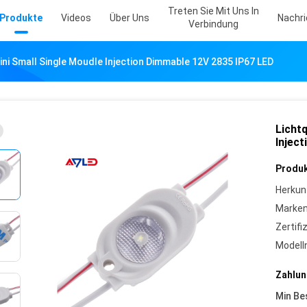
Treten Sie Mit Uns In
Produkte
Videos
Über Uns
Nachr
Verbindung
ni Small Single Moudle Injection Dimmable 12V 2835 IP67 LED
Licht
Injec
Produk
Herkun
Marke
Zertifi
Model
Zahlun
Min Be