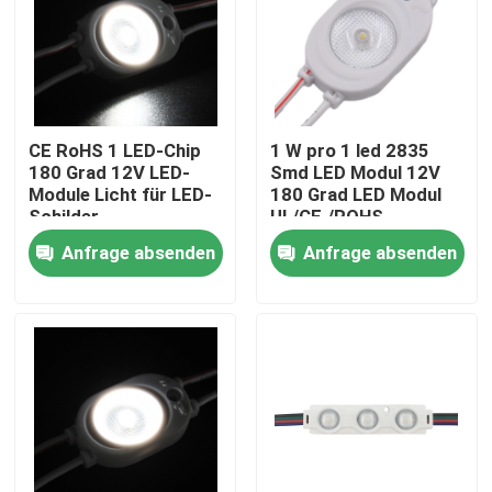
CE RoHS 1 LED-Chip
1 W pro 1 led 2835
180 Grad 12V LED-
Smd LED Modul 12V
Module Licht für LED-
180 Grad LED Modul
Schilder
UL/CE./ROHS
Werbezeichen,
Zertifizierung
Anfrage absenden
Anfrage absenden
Dekorationslichter
bestanden
Hohe Qualität
Haus
Produkte
Videos