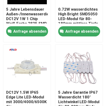
5 Jahre Lebensdauer
0.72W wasserdichtes
Über uns
Außen-/Innenwasserdicht
High Bright SMD5050
DC12V 1W 1 Chip
LED-Modul für 80-
Weiß Farbe 2835 SMD
180mm mittlere Tiefe
LED Modul
Lichtbox
Fabrik-Ausflug
Anfrage absenden
Anfrage absenden
Qualitätskontrolle
Treten Sie mit uns in Verbindung
Nachrichten
Fordern Sie ein Zitat
DC12V 1.5W IP65
5 Jahre Garantie IP67
Edge Lite LED-Modul
Wasserdicht 180°
mit 3000/4000/6500K
Lichtwinkel LED-Modul
LED Streifen - Hoher CRI