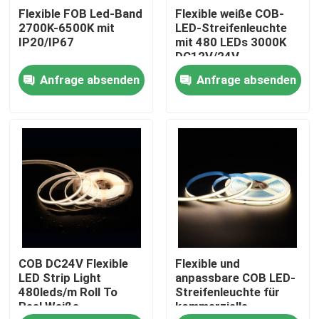
Flexible FOB Led-Band
Flexible weiße COB-
2700K-6500K mit
LED-Streifenleuchte
Produkte
IP20/IP67
mit 480 LEDs 3000K
DC12V/24V
Anfrage absenden
Anfrage absenden
Videos
LED Streifen - Hoher CRI
LED Streifen - COB
LED Streifen - RGB
COB DC24V Flexible
Flexible und
LED Streifen - einfarbig
LED Strip Light
anpassbare COB LED-
480leds/m Roll To
Streifenleuchte für
Reel Weiße
kommerzielle
LED Streifen - CCT