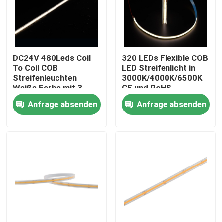
DC24V 480Leds Coil
320 LEDs Flexible COB
To Coil COB
LED Streifenlicht in
Streifenleuchten
3000K/4000K/6500K
Weiße Farbe mit 3-
CE und RoHS
Jahres-Garantie CRI
zertifiziert 24V/12V
Anfrage absenden
Anfrage absenden
90+ CE/ROHS
aufgeführt
Nach Hause
Über uns
Kontakte