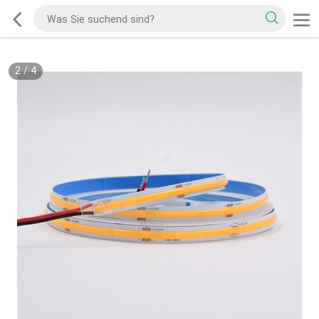
2
/
4