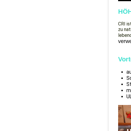
HÖH
CRI is
zu nat
lebend
verw
Vort
a
S
S
m
UL