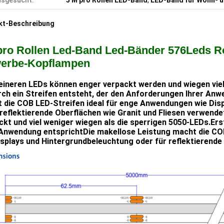
usgesucht:
5 M pro Rollen LED-Band
,
LED-Band für Wohn- 
kt-Beschreibung
pro Rollen Led-Band Led-Bänder 576Leds R
erbe-Kopflampen
leineren LEDs können enger verpackt werden und wiegen viel
ch ein Streifen entsteht, der den Anforderungen Ihrer An
 die COB LED-Streifen ideal für enge Anwendungen wie Disp
reflektierende Oberflächen wie Granit und Fliesen verwende
ckt und viel weniger wiegen als die sperrigen 5050-LEDs.Ers
 Anwendung entsprichtDie makellose Leistung macht die CO
isplays und Hintergrundbeleuchtung oder für reflektierende 