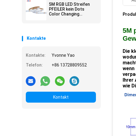
A
Decke
5M RGB LED Streifen
PFEILER kein Dots
Color Changing
Produ
Cuttable 10MM 24V
wasserdichtes IP65
IP67 IP68
5M 
Gew
Kontakte
Die k
Kontakte:
Yvonne Yao
wodur
macht
Telefon:
+86 13728809552
wenn 
verpa
Ihrer
wie D
Kontakt