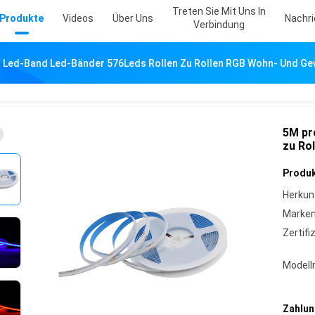
Treten Sie Mit Uns In
Produkte
Videos
Über Uns
Nachr
Verbindung
n Led-Band Led-Bänder 576Leds Rollen Zu Rollen RGB Wohn- Und G
5M pr
zu Ro
Produk
Herkun
Marke
Zertifi
Model
Zahlun