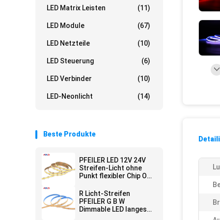
LED Matrix Leisten
(11)
LED Module
(67)
LED Netzteile
(10)
LED Steuerung
(6)
LED Verbinder
(10)
LED-Neonlicht
(14)
Beste Produkte
Detail
PFEILER LED 12V 24V
L
Streifen-Licht ohne
Punkt flexibler Chip On
Board Dimmable 10mm
Be
R Licht-Streifen
PFEILER G B W
Br
Dimmable LED langes
Innenäußeres für