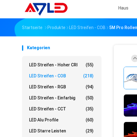
Haus
Startseite
Produkte
LED Streifen - COB
5M Pro Rolle
Kategorien
LED Streifen - Hoher CRI
(55)
LED Streifen - COB
(218)
LED Streifen - RGB
(94)
LED Streifen - Einfarbig
(50)
LED Streifen - CCT
(35)
LED Alu Profile
(60)
LED Starre Leisten
(29)