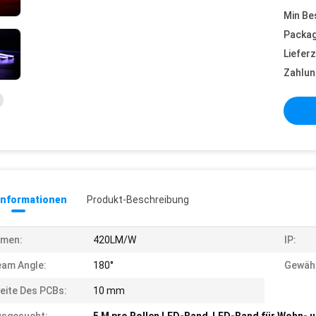
Min Be
Packag
Lieferz
Zahlun
informationen
Produkt-Beschreibung
umen:
420LM/W
IP:
am Angle:
180°
Gewähr
eite Des PCBs:
10 mm