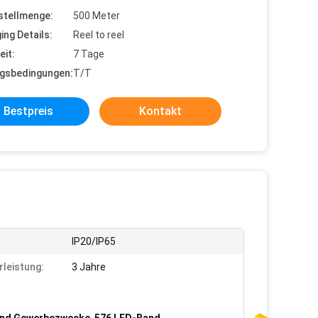
stellmenge:
500 Meter
ing Details:
Reel to reel
eit:
7 Tage
gsbedingungen:
T/T
Bestpreis
Kontakt
IP20/IP65
leistung:
3 Jahre