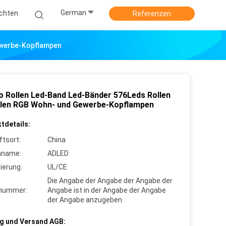
German
ichten
Referenzen
ewerbe-Kopflampen
o Rollen Led-Band Led-Bänder 576Leds Rollen
llen RGB Wohn- und Gewerbe-Kopflampen
tdetails:
ftsort:
China
nname:
ADLED
zierung:
UL/CE
Die Angabe der Angabe der Angabe der
lnummer:
Angabe ist in der Angabe der Angabe
der Angabe anzugeben.
g und Versand AGB: